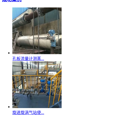
孔板流量计测蒸...
旋进旋涡气站使...