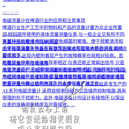
...
2022-11-25
电磁流量计在啤酒行业的应用和注意事项
​啤酒行业生产工艺中的物料和产品的流量计量为众企业所重
视,特别是所使用的液体流量测量仪表,与一般企业又有所不同,
2022-01-19
有其特殊的要求,例如必须避免细菌的繁殖、便于频繁清洗和
流量计出现故障的几种原因
承受较高温度条件具有腐蚀性的碱水和双氧水等的消毒,具体
由于电磁流量计测量含有悬浮固体或污脏体的机会远比其他流
要求如下...
量仪表多,出现内壁附着层产生的故障概率也就相对较高。若
2022-01-19
附着层电导率与液体电导率相近,仪表还能正常输出信号,只是
电磁流量计的接地措施
改变流通面积,形成测量误差的隐性故障;若是高电导率附着层,
电磁流量计广泛地用于测量导电液体的流量。造纸行业工业生
电极间电动势将被短路;若是绝缘性附着层,电极表面被绝缘而
产经常接触一些诸如硫酸,盐酸等腐蚀性很强的液相流体,电磁
2022-01-12
断开测量电路。后两种现象均会使仪表无法工作。...
流量计是一种理想的选择。日本横河电机株式会社开发生产的
AE系列电磁流量计,采用双频率励磁方式及噪声抑制电路,具有
很强的抗干扰能力。此外,电磁流量计均设计有接地环,以保证
仪表的准确测量精度及可靠接地。...