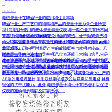
...
2022-11-25
电磁流量计在啤酒行业的应用和注意事项
​啤酒行业生产工艺中的物料和产品的流量计量为众企业所重
视,特别是所使用的液体流量测量仪表,与一般企业又有所不同,
2022-01-19
有其特殊的要求,例如必须避免细菌的繁殖、便于频繁清洗和
流量计出现故障的几种原因
承受较高温度条件具有腐蚀性的碱水和双氧水等的消毒,具体
由于电磁流量计测量含有悬浮固体或污脏体的机会远比其他流
要求如下...
量仪表多,出现内壁附着层产生的故障概率也就相对较高。若
2022-01-19
附着层电导率与液体电导率相近,仪表还能正常输出信号,只是
电磁流量计的接地措施
改变流通面积,形成测量误差的隐性故障;若是高电导率附着层,
电磁流量计广泛地用于测量导电液体的流量。造纸行业工业生
电极间电动势将被短路;若是绝缘性附着层,电极表面被绝缘而
产经常接触一些诸如硫酸,盐酸等腐蚀性很强的液相流体,电磁
2022-01-12
断开测量电路。后两种现象均会使仪表无法工作。...
流量计是一种理想的选择。日本横河电机株式会社开发生产的
AE系列电磁流量计,采用双频率励磁方式及噪声抑制电路,具有
很强的抗干扰能力。此外,电磁流量计均设计有接地环,以保证
仪表的准确测量精度及可靠接地。...