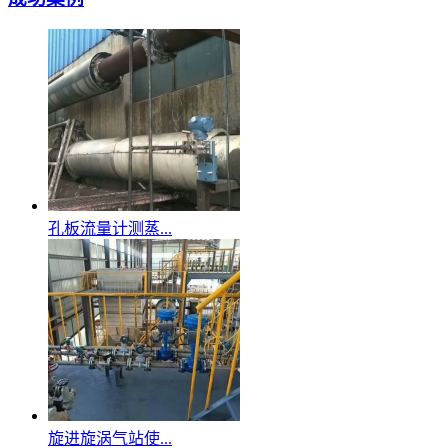
孔板流量计测蒸...
旋进旋涡气站使...