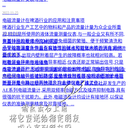
...
2022-11-25
电磁流量计在啤酒行业的应用和注意事项
​啤酒行业生产工艺中的物料和产品的流量计量为众企业所重
视,特别是所使用的液体流量测量仪表,与一般企业又有所不同,
2022-01-19
有其特殊的要求,例如必须避免细菌的繁殖、便于频繁清洗和
流量计出现故障的几种原因
承受较高温度条件具有腐蚀性的碱水和双氧水等的消毒,具体
由于电磁流量计测量含有悬浮固体或污脏体的机会远比其他流
要求如下...
量仪表多,出现内壁附着层产生的故障概率也就相对较高。若
2022-01-19
附着层电导率与液体电导率相近,仪表还能正常输出信号,只是
电磁流量计的接地措施
改变流通面积,形成测量误差的隐性故障;若是高电导率附着层,
电磁流量计广泛地用于测量导电液体的流量。造纸行业工业生
电极间电动势将被短路;若是绝缘性附着层,电极表面被绝缘而
产经常接触一些诸如硫酸,盐酸等腐蚀性很强的液相流体,电磁
2022-01-12
断开测量电路。后两种现象均会使仪表无法工作。...
流量计是一种理想的选择。日本横河电机株式会社开发生产的
AE系列电磁流量计,采用双频率励磁方式及噪声抑制电路,具有
很强的抗干扰能力。此外,电磁流量计均设计有接地环,以保证
仪表的准确测量精度及可靠接地。...