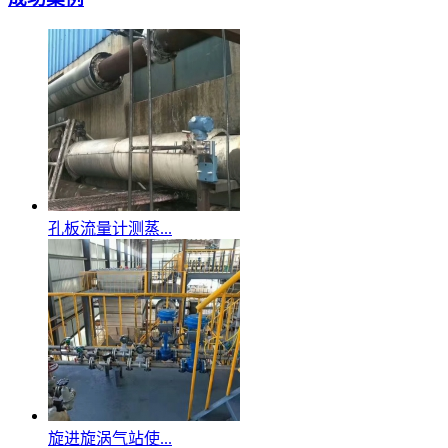
孔板流量计测蒸...
旋进旋涡气站使...