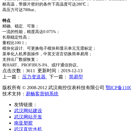
耐高温，带膜片密封的条件下高温度可达280℃；
高压力可达700bar。
特点
精确、稳定、可靠；
一流的性能，精度高达0.075%；
长期稳定性高；
量程比100:1；
模块化设计、可更换电子模块和显示单元无需标定；
菜单化人机界面操作，中英文语言切换简单易用；
支持出厂数据恢复；
有HART、PROFIBUS-PA、或FF通信协议。
点击次数：
3611
更新时间：2019-12-13
上一篇：
压力变送器
下一篇：
简易型
版权所有 © 2008-2012 武汉南控仪表科技有限公司
鄂ICP备1100
技术支持：
易畅客营销系统
友情链接：
武汉网站建设
武汉网站开发
南亚塑胶
武汉直饮水机