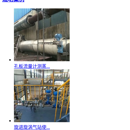
孔板流量计测蒸...
旋进旋涡气站使...