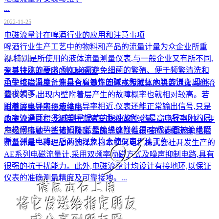
...
2022-11-25
电磁流量计在啤酒行业的应用和注意事项
​啤酒行业生产工艺中的物料和产品的流量计量为众企业所重
视,特别是所使用的液体流量测量仪表,与一般企业又有所不同,
2022-01-19
有其特殊的要求,例如必须避免细菌的繁殖、便于频繁清洗和
流量计出现故障的几种原因
承受较高温度条件具有腐蚀性的碱水和双氧水等的消毒,具体
由于电磁流量计测量含有悬浮固体或污脏体的机会远比其他流
要求如下...
量仪表多,出现内壁附着层产生的故障概率也就相对较高。若
2022-01-19
附着层电导率与液体电导率相近,仪表还能正常输出信号,只是
电磁流量计的接地措施
改变流通面积,形成测量误差的隐性故障;若是高电导率附着层,
电磁流量计广泛地用于测量导电液体的流量。造纸行业工业生
电极间电动势将被短路;若是绝缘性附着层,电极表面被绝缘而
产经常接触一些诸如硫酸,盐酸等腐蚀性很强的液相流体,电磁
2022-01-12
断开测量电路。后两种现象均会使仪表无法工作。...
流量计是一种理想的选择。日本横河电机株式会社开发生产的
AE系列电磁流量计,采用双频率励磁方式及噪声抑制电路,具有
很强的抗干扰能力。此外,电磁流量计均设计有接地环,以保证
仪表的准确测量精度及可靠接地。...